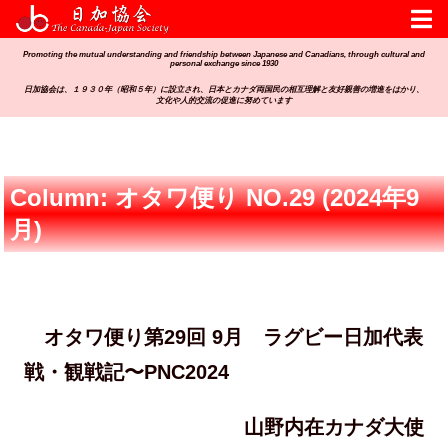
Promoting the mutual understanding and friendship between Japanese and Canadians, through cultural and
personal exchange since 1930
日加協会は、１９３０年（昭和５年）に設立され、日本とカナダ両国民の相互理解と友好親善の増進をはかり、
文化や人的交流の促進に努めています
Column: オタワ便り NO.29 (2024年9
月)
オタワ便り第29回 9月 ラグビー日加代表
戦・観戦記〜PNC2024
山野内在カナダ大使