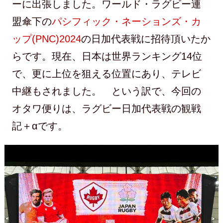
ーに出張しました。ワールド・ラグビー連
盟傘下の
パシフィック・ネーションズ・カ
ップ(PNC)2024
の日加代表戦に招待頂いたか
らです。現在、日本は世界ランキング14位
で、更に上位を狙える位置にあり、テレビ
中継もされました。 という訳で、今回の
オタワ便りは、ラグビー日加代表戦の観戦
記＋αです。