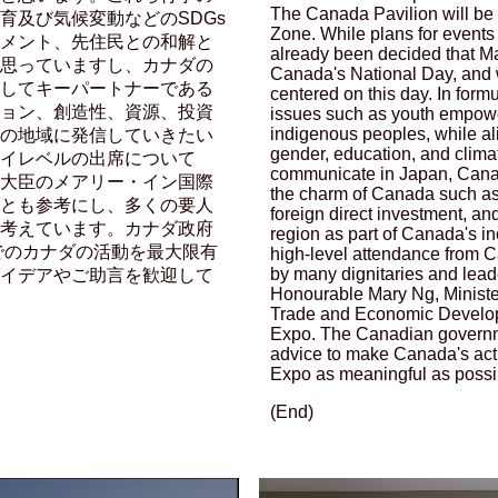
The Canada Pavilion will be
育及び気候変動などのSDGs
Zone. While plans for events 
メント、先住民との和解と
already been decided that M
思っていますし、カナダの
Canada's National Day, and w
してキーパートナーである
centered on this day. In form
ョン、創造性、資源、投資
issues such as youth empowe
indigenous peoples, while a
の地域に発信していきたい
gender, education, and clima
イレベルの出席について
communicate in Japan, Canad
大臣のメアリー・イン国際
the charm of Canada such as i
とも参考にし、多くの要人
foreign direct investment, an
考えています。カナダ政府
region as part of Canada's in
博でのカナダの活動を最大限有
high-level attendance from Ca
by many dignitaries and lead
イデアやご助言を歓迎して
Honourable Mary Ng, Minister
Trade and Economic Develop
Expo. The Canadian govern
advice to make Canada's act
Expo as meaningful as possi
(End)