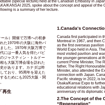
table (special lecture) held at the Canadian Embassy in Japan
A/KANSAI 2025, spoke about the concept and appeal of the Ca
lowing is a summary of her lecture.
1.Canada's Connectio
Canada first participated in
リオール）開催で万博への初参
Montreal in 1967, and then C
れた1970年の大阪に海外パ
as the first overseas pavilion
ました。1970年大阪万博で
World Expo held in Asia. Th
代には一番人気を得たパビ
most visited pavilion and wa
のジャスティン・トルドー
the younger generations at t
current Prime Minister, The 
相も大阪万博会場を訪れた
father, The Right Honourable
史があります。カナダは昨
Minister, also attended the E
しており、95周年を迎えた
connection with Japan. Canad
するためにも2025大阪・関
Pacific strategy in 2022, is l
。
Osaka/Kansai Expo to furthe
educational relations with Ja
「再生
anniversary of its diplomatic
2.The Concept of the 
“Regeneration"