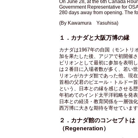
On June 28, at the 6th Canada Round
Government Representative for OSAK
280 days away from opening. The fol
(By Kawamura Yasuhisa)
１．カナダと大阪万博の縁
カナダは1967年の自国（モント
加を果たした後、アジアで初開催さ
ビリオンとして最初に参加を表明し
は２番目に入場者数が多く、若い世
リオンがカナダ館であった他、現在
首相の父君のピエール・トルドー首
という、日本との縁を感じさせる歴
年初めてのインド太平洋戦略を発表
日本との経済・教育関係を一層強化
西万博に大きな期待を寄せています
２．カナダ館のコンセプトは
（Regeneration）