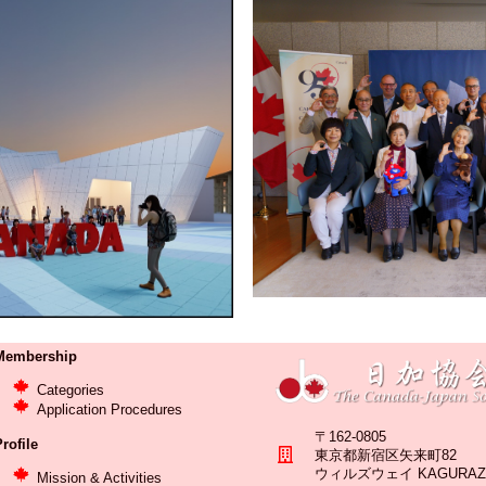
Membership
Categories
Application Procedures
〒162-0805
rofile
東京都新宿区矢来町82
ウィルズウェイ KAGURAZA
Mission & Activities