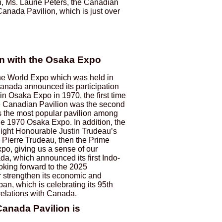
, Ms. Laurie Peters, the Canadian
nada Pavilion, which is just over
n with the Osaka Expo
 the World Expo which was held in
anada announced its participation
 in Osaka Expo in 1970, the first time
e Canadian Pavilion was the second
s the most popular pavilion among
he 1970 Osaka Expo. In addition, the
Right Honourable Justin Trudeau’s
 Pierre Trudeau, then the Prime
xpo, giving us a sense of our
a, which announced its first Indo-
ooking forward to the 2025
r strengthen its economic and
pan, which is celebrating its 95th
 relations with Canada.
Canada Pavilion is