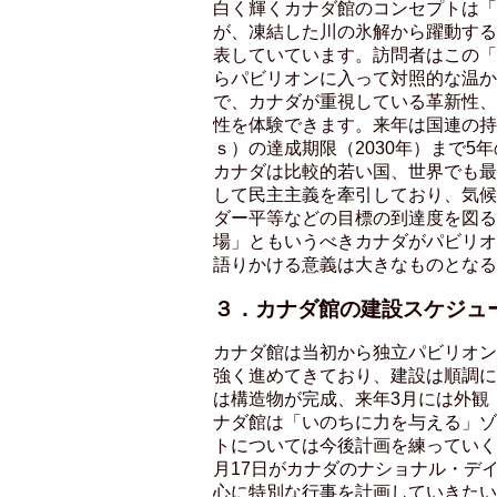
白く輝くカナダ館のコンセプトは「
が、凍結した川の氷解から躍動する春に
表していています。訪問者はこの「
らパビリオンに入って対照的な温か
で、カナダが重視している革新性、
性を体験できます。来年は国連の持
ｓ）の達成期限（2030年）まで5
カナダは比較的若い国、世界でも最
して民主主義を牽引しており、気候
ダー平等などの目標の到達度を図る
場」ともいうべきカナダがパビリオ
語りかける意義は大きなものとなる
３．カナダ館の建設スケジュ
カナダ館は当初から独立パビリオン
強く進めてきており、建設は順調に
は構造物が完成、来年3月には外観
ナダ館は「いのちに力を与える」ゾ
トについては今後計画を練っていく
月17日がカナダのナショナル・デ
心に特別な行事を計画していきたい