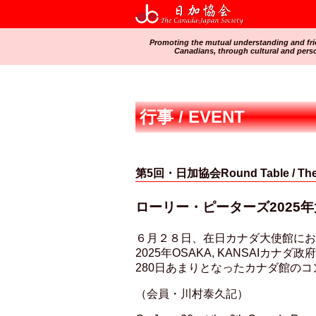
Promoting the mutual understanding and fr
Canadians, through cultural and pers
行事 / EVENT
第5回・日加協会Round Table / The 6t
ローリー・ピーターズ2025
６月２８日、在日カナダ大使館に
2025年OSAKA, KANSAIカナダ政府代表（L
280日あまりとなったカナダ館の
（会員・川村泰久記）