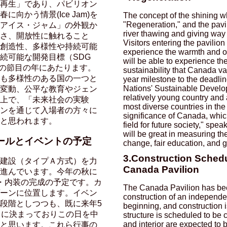
再生」であり、パビリオン
向かう情景(Ice Jam)を
The concept of the shining w
"Regeneration," and the pavi
アイス・ジャム」の外観か
river thawing and giving way 
さ、開放性に触れること
Visitors entering the pavilion 
創造性、多様性や持続可能
experience the warmth and op
続可能な開発目標（SDG
will be able to experience the
年の節目の年にあたります。
sustainability that Canada va
も多様性のある国の一つと
year milestone to the deadlin
Nations' Sustainable Devel
変動、公平な教育やジェン
relatively young country and
上で、「未来社会の実験
most diverse countries in the 
ンを通じて入場者の方々に
significance of Canada, whic
と思われます。
field for future society," spea
will be great in measuring th
ールとイベントの予定
change, fair education, and g
3.Construction Schedu
建設（タイプＡ方式）を力
Canada Pavilion
進んでいます。今年の秋に
・内装の完成の予定です。カ
The Canada Pavilion has bee
ーンに位置します。イベン
construction of an independe
段階としつつも、既に来年5
beginning, and construction 
イに決まっておりこの日を中
structure is scheduled to be c
and interior are expected to 
と思います。これら行事の