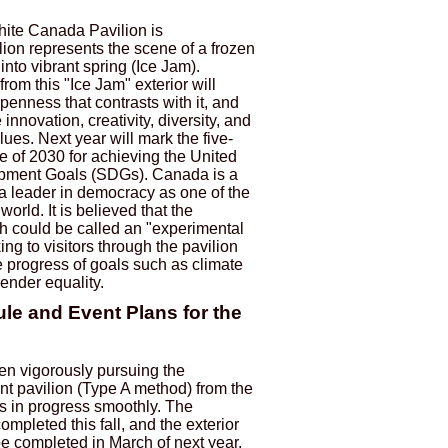
hite Canada Pavilion is
lion represents the scene of a frozen
into vibrant spring (Ice Jam).
from this "Ice Jam" exterior will
enness that contrasts with it, and
 innovation, creativity, diversity, and
lues. Next year will mark the five-
e of 2030 for achieving the United
opment Goals (SDGs). Canada is a
 a leader in democracy as one of the
world. It is believed that the
h could be called an "experimental
king to visitors through the pavilion
e progress of goals such as climate
ender equality.
le and Event Plans for the
n vigorously pursuing the
nt pavilion (Type A method) from the
is in progress smoothly. The
ompleted this fall, and the exterior
be completed in March of next year.