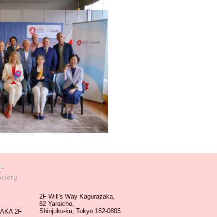
2F Will's Way Kagurazaka,
82 Yaraicho,
Shinjuku-ku, Tokyo 162-0805
KA 2F