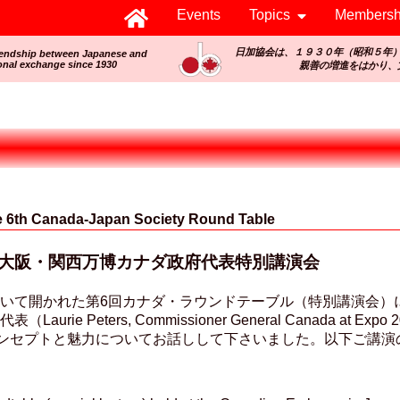
Events
Topics
Membersh
日加協会は、１９３０年（昭和５年
iendship between Japanese and
onal exchange since 1930
親善の増進をはかり、
h Canada-Japan Society Round Table
年大阪・関西万博カナダ政府代表特別講演会
おいて開かれた第6回カナダ・ラウンドテーブル（特別講演会
aurie Peters, Commissioner General Canada at Expo
コンセプトと魅力についてお話しして下さいました。以下ご講演