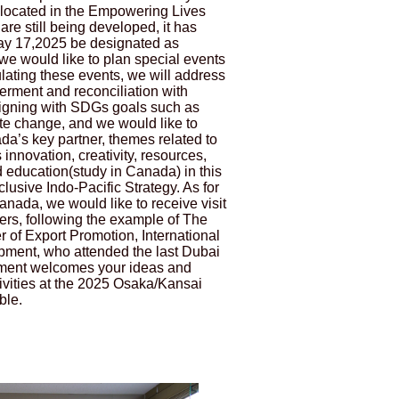
 located in the Empowering Lives
are still being developed, it has
ay 17,2025 be designated as
e would like to plan special events
ulating these events, we will address
rment and reconciliation with
ligning with SDGs goals such as
te change, and we would like to
a’s key partner, themes related to
nnovation, creativity, resources,
d education(study in Canada) in this
clusive Indo-Pacific Strategy. As for
nada, we would like to receive visit
ers, following the example of The
 of Export Promotion, International
ment, who attended the last Dubai
ment welcomes your ideas and
ivities at the 2025 Osaka/Kansai
ble.