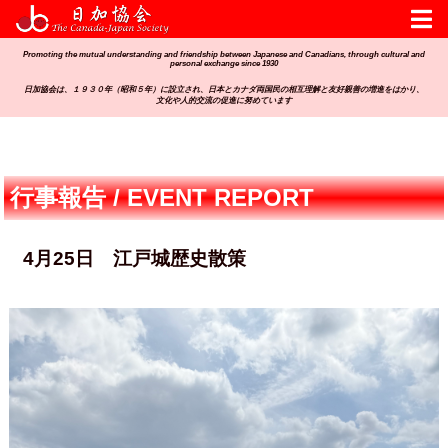
Promoting the mutual understanding and friendship between Japanese and Canadians, through cultural and
personal exchange since 1930
日加協会は、１９３０年（昭和５年）に設立され、日本とカナダ両国民の相互理解と友好親善の増進をはかり、
文化や人的交流の促進に努めています
行事報告 / EVENT REPORT
4月25日 江戸城歴史散策