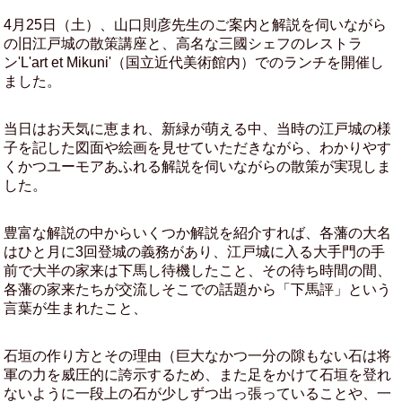
4月25日（土）、山口則彦先生のご案内と解説を伺いながら
の旧江戸城の散策講座と、高名な三國シェフのレストラ
ン'L'art et Mikuni'（国立近代美術館内）でのランチを開催し
ました。
当日はお天気に恵まれ、新緑が萌える中、当時の江戸城の様
子を記した図面や絵画を見せていただきながら、わかりやす
くかつユーモアあふれる解説を伺いながらの散策が実現しま
した。
豊富な解説の中からいくつか解説を紹介すれば、各藩の大名
はひと月に3回登城の義務があり、江戸城に入る大手門の手
前で大半の家来は下馬し待機したこと、その待ち時間の間、
各藩の家来たちが交流しそこでの話題から「下馬評」という
言葉が生まれたこと、
石垣の作り方とその理由（巨大なかつ一分の隙もない石は将
軍の力を威圧的に誇示するため、また足をかけて石垣を登れ
ないように一段上の石が少しずつ出っ張っていることや、一