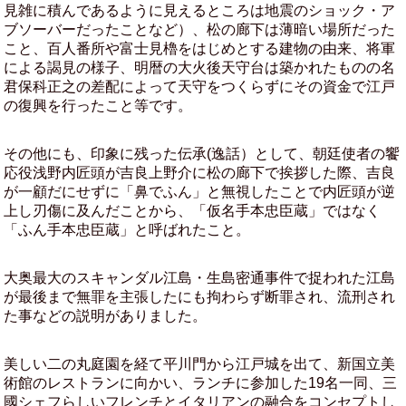
見雑に積んであるように見えるところは地震のショック・ア
ブソーバーだったことなど）、松の廊下は薄暗い場所だった
こと、百人番所や富士見櫓をはじめとする建物の由来、将軍
による謁見の様子、明暦の大火後天守台は築かれたものの名
君保科正之の差配によって天守をつくらずにその資金で江戸
の復興を行ったこと等です。
その他にも、印象に残った伝承(逸話）として、朝廷使者の饗
応役浅野内匠頭が吉良上野介に松の廊下で挨拶した際、吉良
が一顧だにせずに「鼻でふん」と無視したことで内匠頭が逆
上し刃傷に及んだことから、「仮名手本忠臣蔵」ではなく
「ふん手本忠臣蔵」と呼ばれたこと。
大奥最大のスキャンダル江島・生島密通事件で捉われた江島
が最後まで無罪を主張したにも拘わらず断罪され、流刑され
た事などの説明がありました。
美しい二の丸庭園を経て平川門から江戸城を出て、新国立美
術館のレストランに向かい、ランチに参加した19名一同、三
國シェフらしいフレンチとイタリアンの融合をコンセプトし