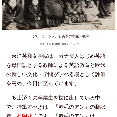
ミス・カートメルと英和の学生・教師
写真ご提供: 東洋英和女学院ホームページ
東洋英和女学院は、カナダ人はじめ英語
を母国語とする教師による英語教育と欧米
の新しい文化・学問が学べる場として評価
を高め、今日に至っています。
多士済々の卒業生を世に出している中
で、特筆すべきは、「赤毛のアン」の翻訳
者、
村岡花子
です。「赤毛のアン」は、