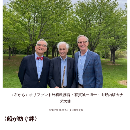
（右から）オリファント外務政務官・有賀誠一博士・山野内駐カナ
ダ大使
写真ご提供: 在カナダ日本大使館
〈船が紡ぐ絆〉