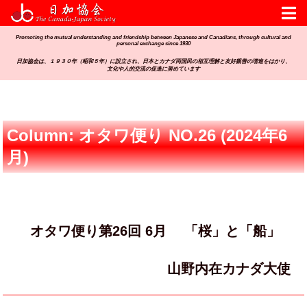
Promoting the mutual understanding and friendship between Japanese and Canadians, through cultural and
personal exchange since 1930
日加協会は、１９３０年（昭和５年）に設立され、日本とカナダ両国民の相互理解と友好親善の増進をはかり、
文化や人的交流の促進に努めています
Column: オタワ便り NO.26 (2024年6
月)
オタワ便り第26回 6月 「桜」と「船」
山野内在カナダ大使