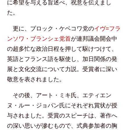
に希望を与える旨述べ、祝意を伝えまし
た。
更に、ブロック・ケベコワ党の
イヴ=フラ
ンソワ・ブランシェ党首
が連邦議会開会中
の超多忙な政治日程を押して駆けつけて、
英語とフランス語を駆使し、加日関係の発
展と文化交流について力説。受賞者に深い
敬意を表されました。
その後、アート・ミキ氏、エティエン
ヌ・ルー・ジョバン氏にそれぞれ賞状が授
与されました。受賞のスピーチは、著作へ
の深い思いが滲むもので、式典参加者の胸