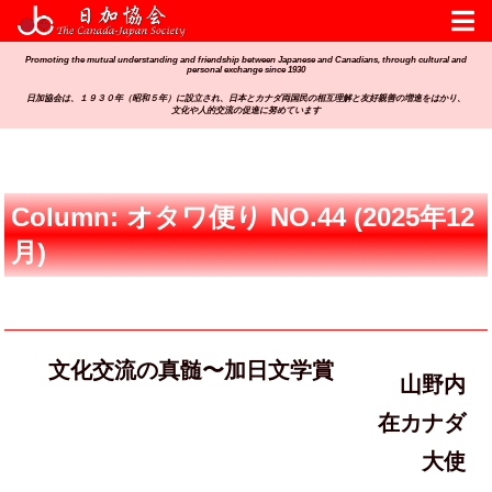
Promoting the mutual understanding and friendship between Japanese and Canadians, through cultural and
personal exchange since 1930
日加協会は、１９３０年（昭和５年）に設立され、日本とカナダ両国民の相互理解と友好親善の増進をはかり、
文化や人的交流の促進に努めています
Column: オタワ便り NO.44 (2025年12
月)
文化交流の真髄〜加日文学賞
山野内
在カナダ
大使