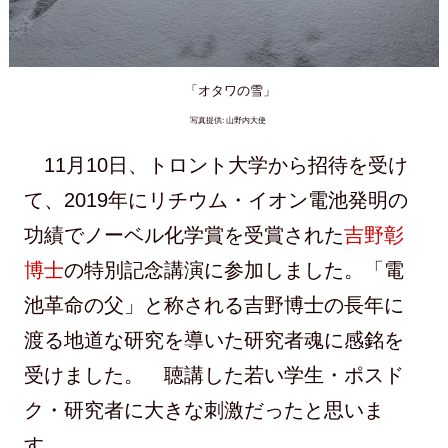
「オタワの雪」
写真提供: 山野内大使
11月10日、トロント大学から招待を受け
て、2019年にリチウム・イオン電池発明の
功績でノーベル化学賞を受賞された
吉野彰
博士
の特別記念講演に参加しました。「電
池革命の父」と称される吉野博士の長年に
渡る地道な研究を導いた研究者魂に感銘を
受けました。 聴講した若い学生・ポスド
ク・研究者に大きな刺激だったと思いま
す。