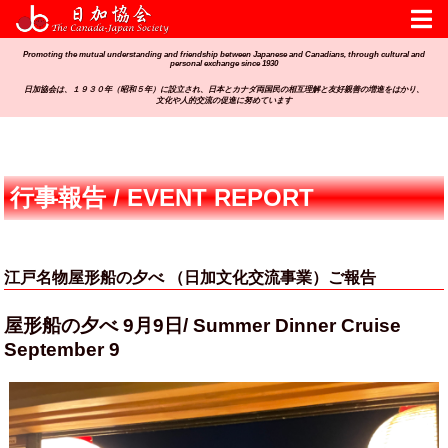
Promoting the mutual understanding and friendship between Japanese and Canadians, through cultural and
personal exchange since 1930
日加協会は、１９３０年（昭和５年）に設立され、日本とカナダ両国民の相互理解と友好親善の増進をはかり、
文化や人的交流の促進に努めています
行事報告 / EVENT REPORT
江戸名物屋形船の夕べ （日加文化交流事業）ご報告
屋形船の夕べ 9月9日/ Summer Dinner Cruise
September 9