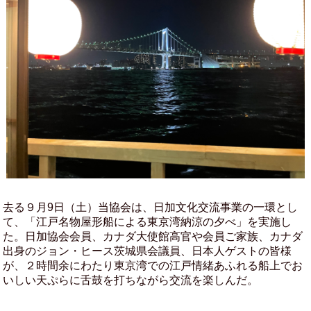
去る９月9日（土）当協会は、日加文化交流事業の一環とし
て、「江戸名物屋形船による東京湾納涼の夕べ」を実施し
た。日加協会会員、カナダ大使館高官や会員ご家族、カナダ
出身のジョン・ヒース茨城県会議員、日本人ゲストの皆様
が、２時間余にわたり東京湾での江戸情緒あふれる船上でお
いしい天ぷらに舌鼓を打ちながら交流を楽しんだ。