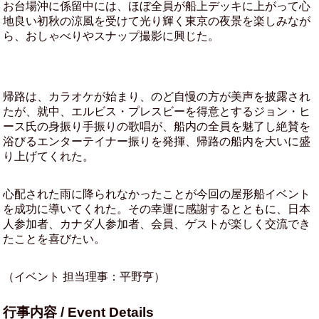
お台場沖に係留中には、ほぼ全員が船上デッキに上がって心
地良い初秋の涼風を受けて光り輝く東京の夜景を楽しみなが
ら、おしゃべりやスナップ撮影に興じた。
帰路は、カラオケが始まり、のど自慢の方が美声を披露され
たが、就中、エルビス・プレスビーを得意とするジョン・ヒ
ース氏の身振り手振りの歌唱が、船内の全員を魅了し絶賛を
浴びるエンターテイナー振りを発揮、帰路の船内を大いに盛
り上げてくれた。
心配された雨に降られなかったことが今回の屋形船イベント
を成功に導いてくれた。その幸運に感謝するとともに、日本
人参加者、カナダ人参加者、会員、ゲストが楽しく交流でき
たことを喜びたい。
（イベント 担当理事：平野亨）
行事内容 / Event Details