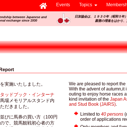
Events
Topics
Membersh
日加協会は、１９３０年（昭和５年
iendship between Japanese and
onal exchange since 1930
親善の増進をはかり、
Report
We are pleased to report the
を実施いたしました。
With the advent of autumn,it 
outing to enjoy horse races 
タッドブック・インターナ
kind invitation of the
Japan As
馬場メモリアルスタンド内
and Stud Book (JAIRS)
.
ただきました。
Limited to
40 persons
(
並びに馬券の買い方（100円
order of applications re
ので、競馬観戦初心者の方
Only members and famili