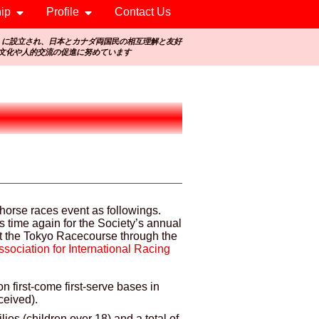
ip
Profile
Contact Us
）に設立され、日本とカナダ両国民の相互理解と友好
文化や人的交流の促進に努めています
 horse races event as followings.
is time again for the Society’s annual
at the Tokyo Racecourse through the
sociation for International Racing
on first-come first-serve bases in
ceived).
es (children over 18) and a total of