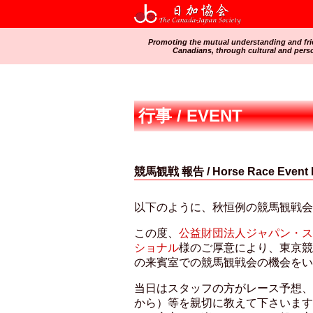
Promoting the mutual understanding and fr
Canadians, through cultural and pers
行事 / EVENT
競馬観戦 報告 / Horse Race Event 
以下のように、秋恒例の競馬観戦会
この度、
公益財団法人ジャパン・ス
ショナル
様のご厚意により、東京競
の来賓室での競馬観戦会の機会をい
当日はスタッフの方がレース予想、
から）等を親切に教えて下さいます