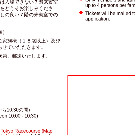
は入場できない７階来賓室
up to 4 persons per fami
をどうぞお楽しみくださ
Tickets will be mailed 
しの良い７階の来賓室での
application.
順）
ご家族様（１８歳以上）及び
らせていただきます。
次第、郵送いたします。
ら10:30の間)
en 10:00 - 10:30)
Tokyo Racecourse (Map