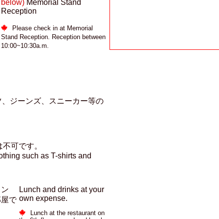
below)
Memorial Stand
Reception
Please check in at Memorial
Stand Reception. Reception between
10:00~10:30a.m.
ツ、ジーンズ、スニーカー等の
は不可です。
othing such as T-shirts and
ラン
Lunch and drinks at your
own expense.
部屋で
Lunch at the restaurant on