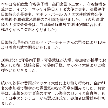
本年は名誉総裁 守谷絢子様（高円宮殿下三女）、守谷慧様を
筆頭に、イアン・マッケイ駐日カナダ大使ご夫妻、法眼健作
日加協会会長夫妻、デボラ・ポール カナダ大使館首席公使、
有馬裕 外務省北米局長のご列席を賜りました。 （久和進 北
陸カナダ協会会長は、当日新幹線事故で復旧が間に合わず、
残念ながらご欠席となりました）
日加協会理事のハロルド・アーチャーさんの司会により18時
より着席形式で開会いたしました。
18時15分に守谷絢子様・守谷慧様が入場、参加者が拍手でお
迎えした後、法眼会長、守谷絢子様、マッケイ大使よりご挨
拶をいただきました。
続いて乾杯の音頭がマッケイ大使により執り行われ、合計61
名の参加者で和やかな雰囲気のなか円卓を囲みました。お食
事は、主菜をカナダ産のオマール海老のロティと白身魚、も
しくは牛タンシチューから選ぶ形式で、参加者は舌鼓を打ち
ました。