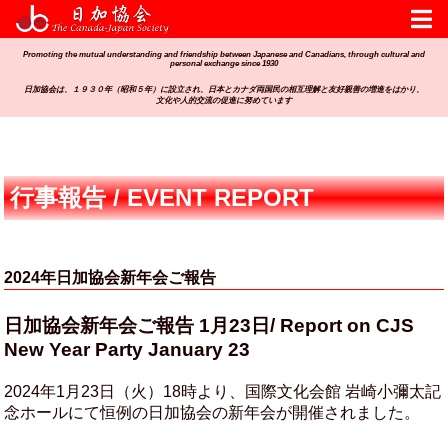
Promoting the mutual understanding and friendship between Japanese and Canadians, through cultural and
personal exchange since 1930
日加協会は、１９３０年（昭和５年）に設立され、日本とカナダ両国民の相互理解と友好親善の増進をはかり、
文化や人的交流の促進に努めています
行事報告 / EVENT REPORT
2024年日加協会新年会ご報告
日加協会新年会ご報告 1月23日/ Report on CJS
New Year Party January 23
2024年1月23日（火）18時より、国際文化会館 岩崎小彌太記
念ホールにて恒例の日加協会の新年会が開催されました。