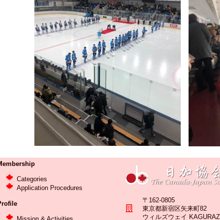
Membership
Categories
Application Procedures
〒162-0805
rofile
東京都新宿区矢来町82
ウィルズウェイ KAGURAZA
Mission & Activities