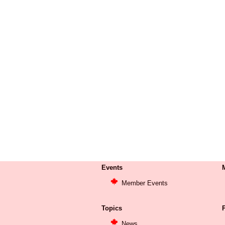
Events
Member Events
Topics
P
News