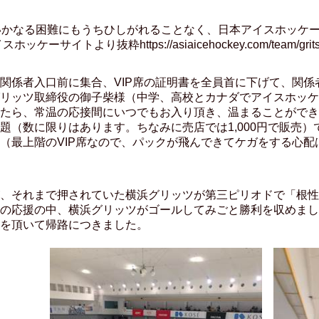
意。いかなる困難にもうちひしがれることなく、日本アイスホッケ
イトより抜粋https://asiaicehockey.com/team/grit
関係者入口前に集合、VIP席の証明書を全員首に下げて、関係
リッツ取締役の御子柴様（中学、高校とカナダでアイスホッケ
たら、常温の応接間にいつでもお入り頂き、温まることができ
題（数に限りはあります。ちなみに売店では1,000円で販売
（最上階のVIP席なので、パックが飛んできてケガをする心配
、それまで押されていた横浜グリッツが第三ピリオドで「根性
の応援の中、横浜グリッツがゴールしてみごと勝利を収めまし
を頂いて帰路につきました。