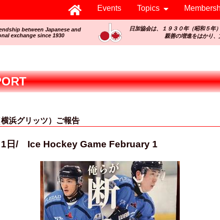
Events
Topics
Membersh
日加協会は、１９３０年（昭和５年
iendship between Japanese and
onal exchange since 1930
親善の増進をはかり、
PORT
（横浜グリッツ）ご報告
ce Hockey Game February 1