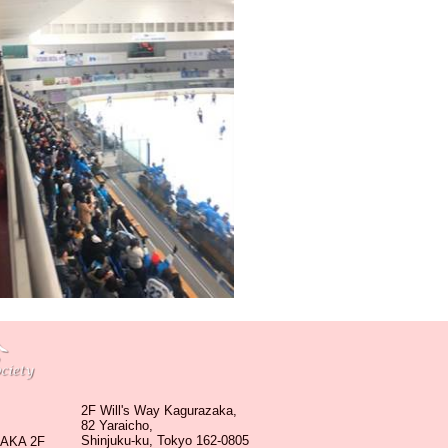
2F Will's Way Kagurazaka,
82 Yaraicho,
Shinjuku-ku, Tokyo 162-0805
KA 2F