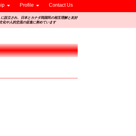
ip
Profile
Contact Us
）に設立され、日本とカナダ両国民の相互理解と友好
文化や人的交流の促進に努めています